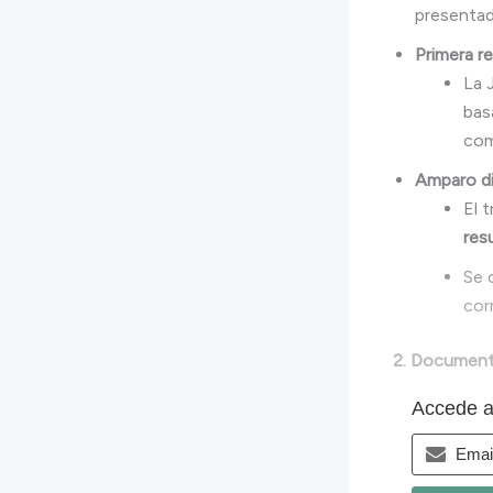
presenta
Primera r
La 
bas
com
Amparo di
El t
res
Se 
cor
2. Documento
Accede al