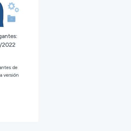
igantes:
3/2022
 antes de
a versión