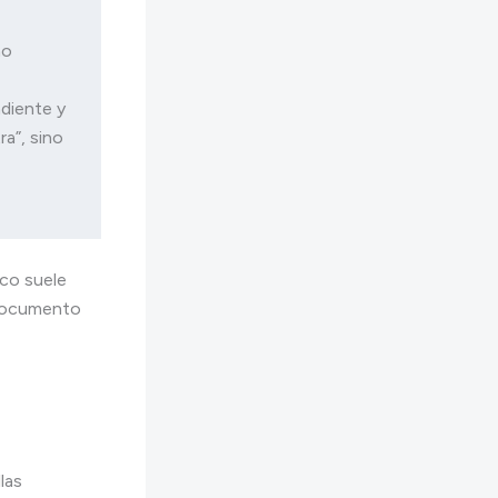
o 
diente y 
a”, sino 
oco suele
l documento
las