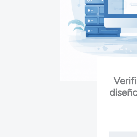
Verif
diseño