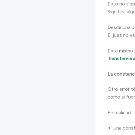
Esto no signi
Significa al
Desde una per
El juez no va
Este mismo 
Transferenci
La constancia
Otro error t
como si fuer
En realidad:
una const