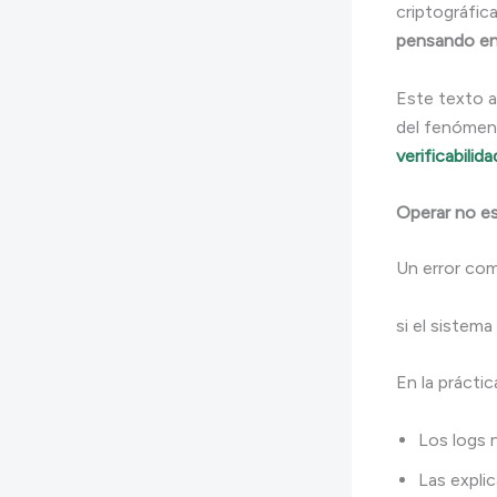
criptográfic
pensando en 
Este texto a
del fenómeno
verificabili
Operar no es 
Un error com
si el sistem
En la práctic
Los logs 
Las expli