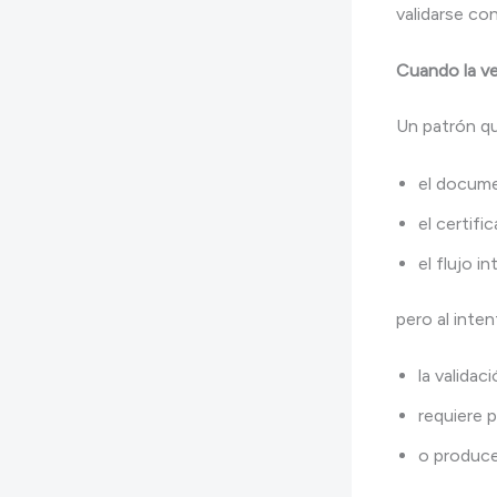
validarse con
Cuando la ver
Un patrón que
el docume
el certifi
el flujo i
pero al inten
la validac
requiere
o produce