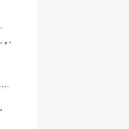
e
.
or qué
ente
ra