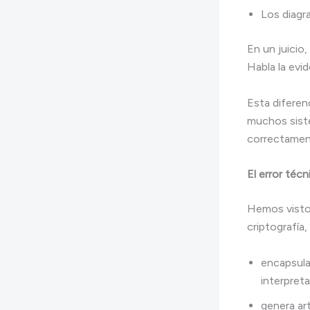
Los diagra
En un juicio,
Habla la evi
Esta diferen
muchos siste
correctamen
El error téc
Hemos visto
criptografía,
encapsula
interpreta
genera ar