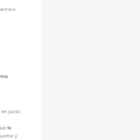
técnico.
orma
en juicio.
 que
la
ucirse y