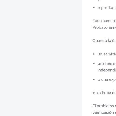
o produce
Técnicamente
Probatoriam
Cuando la ún
un servici
una herra
independ
o una exp
el sistema i
El problema 
verificación