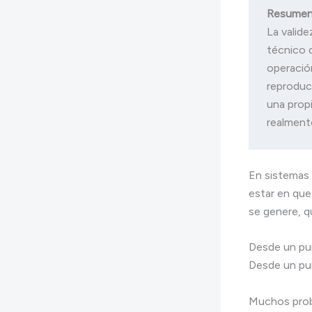
Resumen
La valide
técnico d
operación
reproduci
una prop
En sistemas 
estar en que
se genere, q
Desde un pun
Desde un pun
Muchos prob