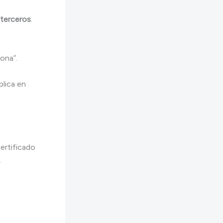
 terceros
.
iona”.
lica en
ertificado
.