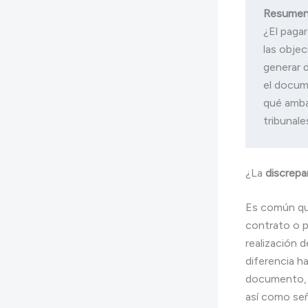
Resume
¿El pagar
las obje
generar d
el docum
qué amba
¿La
discrepa
Es común que
contrato o p
realización d
diferencia h
documento, y
así como señ