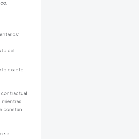
ico
.
entarios:
xto del
ento exacto
 contractual
, mientras
ue constan
o se