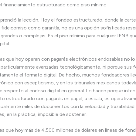
el financiamiento estructurado como piso mínimo
prendió la lección. Hoy el fondeo estructurado, donde la carte
 fideicomiso como garantía, no es una opción sofisticada rese
grandes o complejas. Es el piso mínimo para cualquier IFNB qu
ital.
ras que hoy operan con pagarés electrónicos endosables no l
 particularmente avanzadas tecnológicamente, ni porque sus 
citamente el formato digital. De hecho, muchos fondeadores lle
rónico con escepticismo, y en los tribunales mexicanos todaví
e respecto al endoso digital en general. Lo hacen porque inten
to estructurado con pagarés en papel, a escala, es operativame
almente miles de documentos con la velocidad y trazabilidad
s, en la práctica, imposible de sostener.
 es que hoy más de 4,500 millones de dólares en líneas de fon