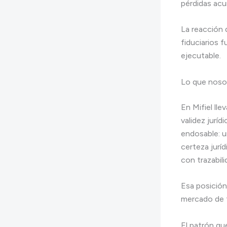
pérdidas acu
La reacción 
fiduciarios f
ejecutable.
Lo que noso
En Mifiel l
validez juríd
endosable: u
certeza jurí
con trazabil
Esa posición
mercado de 
El patrón qu