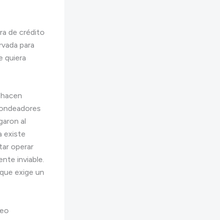
ra de crédito
rvada para
e quiera
o hacen
fondeadores
garon al
a existe
tar operar
nte inviable.
 que exige un
deo