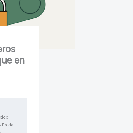
eros
que en
ico 
NBs de 
 