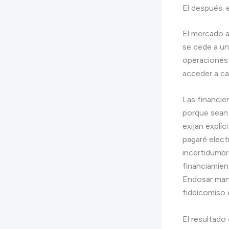
El después: 
El mercado a
se cede a un
operaciones 
acceder a cap
Las financie
porque sean
exijan explí
pagaré elect
incertidumbr
financiamien
Endosar manu
fideicomiso e
El resultado