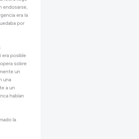
n endosarse,
gencia era la
quedaba por
s
 era posible
l opera sobre
amente un
an una
te a un
unca habían
omado la