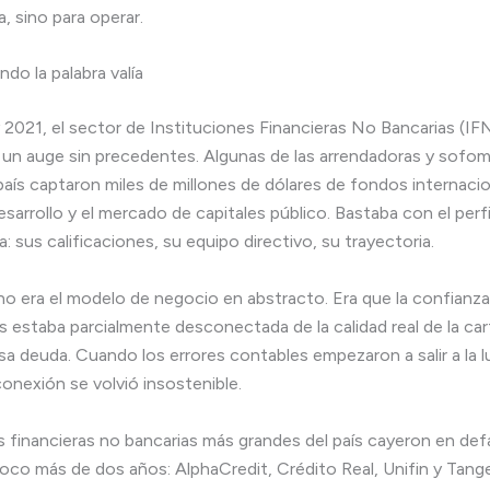
a, sino para operar.
ndo la palabra valía
 2021, el sector de Instituciones Financieras No Bancarias (IF
 un auge sin precedentes. Algunas de las arrendadoras y sofo
país captaron miles de millones de dólares de fondos internacio
arrollo y el mercado de capitales público. Bastaba con el perfil
: sus calificaciones, su equipo directivo, su trayectoria.
no era el modelo de negocio en abstracto. Era que la confianza
as estaba parcialmente desconectada de la calidad real de la ca
sa deuda. Cuando los errores contables empezaron a salir a la lu
conexión se volvió insostenible.
s financieras no bancarias más grandes del país cayeron en def
oco más de dos años: AlphaCredit, Crédito Real, Unifin y Tange