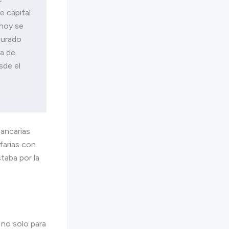
 capital 
hoy se 
urado 
a de 
de el 
ancarias
afarias con
taba por la
 no solo para