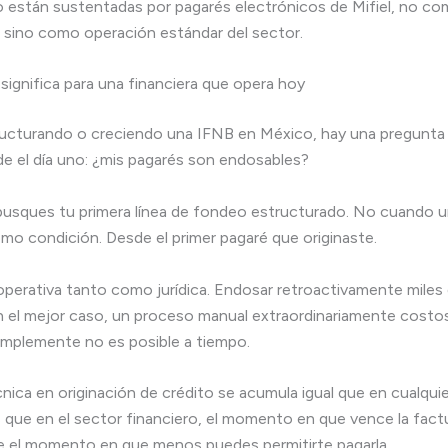
 están sustentadas por pagarés electrónicos de Mifiel, no c
sino como operación estándar del sector.
significa para una financiera que opera hoy
tructurando o creciendo una IFNB en México, hay una pregunt
e el día uno: ¿mis pagarés son endosables?
usques tu primera línea de fondeo estructurado. No cuando 
como condición. Desde el primer pagaré que originaste.
operativa tanto como jurídica. Endosar retroactivamente miles
en el mejor caso, un proceso manual extraordinariamente costos
implemente no es posible a tiempo.
nica en originación de crédito se acumula igual que en cualquie
s que en el sector financiero, el momento en que vence la factu
 el momento en que menos puedes permitirte pagarla.