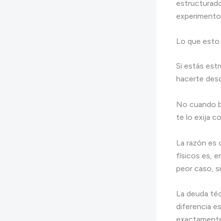
estructurado
experimento 
Lo que esto 
Si estás es
hacerte desd
No cuando b
te lo exija 
La razón es 
físicos es, 
peor caso, s
La deuda téc
diferencia e
exactamente