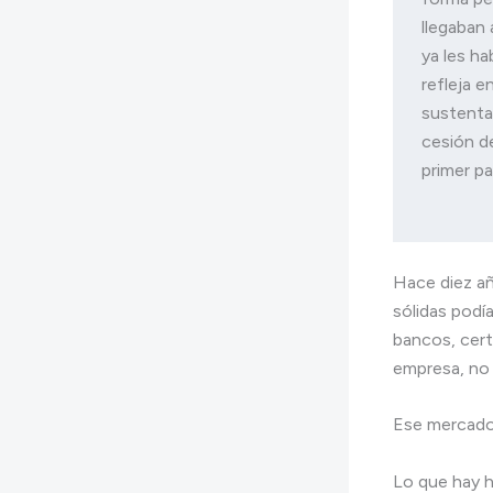
llegaban 
ya les ha
refleja e
sustentad
cesión d
primer pa
Hace diez añ
sólidas podía
bancos, certi
empresa, no 
Ese mercado 
Lo que hay h