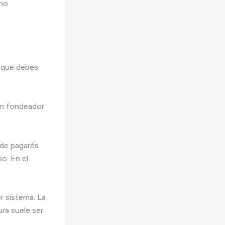
omo
a que debes
un fondeador
 de pagarés
o. En el
r sistema. La
ra suele ser