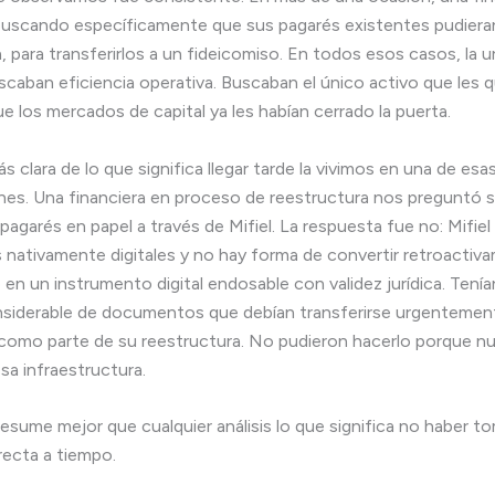
buscando específicamente que sus pagarés existentes pudiera
 para transferirlos a un fideicomiso. En todos esos casos, la ur
scaban eficiencia operativa. Buscaban el único activo que les 
e los mercados de capital ya les habían cerrado la puerta.
 clara de lo que significa llegar tarde la vivimos en una de esa
es. Una financiera en proceso de reestructura nos preguntó si
pagarés en papel a través de Mifiel. La respuesta fue no: Mifie
ativamente digitales y no hay forma de convertir retroactiv
o en un instrumento digital endosable con validez jurídica. Tení
nsiderable de documentos que debían transferirse urgentemen
como parte de su reestructura. No pudieron hacerlo porque n
sa infraestructura.
resume mejor que cualquier análisis lo que significa no haber t
recta a tiempo.