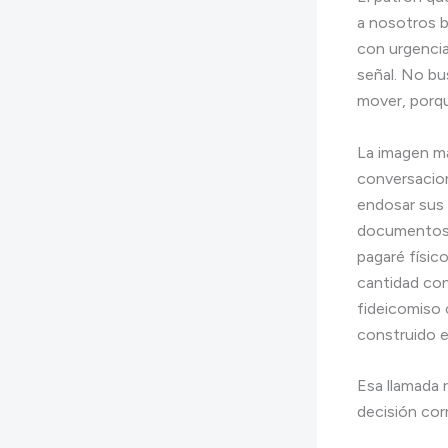
a nosotros 
con urgencia,
señal. No bu
mover, porqu
La imagen más
conversacion
endosar sus 
documentos n
pagaré físic
cantidad co
fideicomiso 
construido e
Esa llamada 
decisión cor