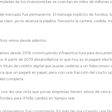
muladas de los inversionistas se cuentan en miles de millones d
del mercado fue permanente. El mensaje implícito de fondos, 
ue claro: ya no alcanza la palabra. Necesito la cartera, cedida, tr
tros vimos desde adentro
levamos desde 2016 construyendo infraestructura para docume
ica. A partir de 2019 desarrollamos lo que hoy es el pagaré elec
n título de crédito digital que puede cederse a un fideicomiso
dica que un pagaré en papel, pero con una fracción del costo op
idad completa.
 nos dio una vista que pocas empresas tienen: vimos de cerca
fondeo para IFNBs cambió en tiempo real.
e observamos fue consistente. En más de una ocasión, una fina