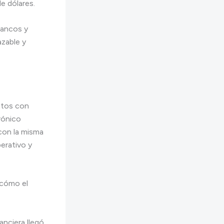
e dólares.
bancos y
azable y
ntos con
trónico
 con la misma
erativo y
 cómo el
nciera llegó