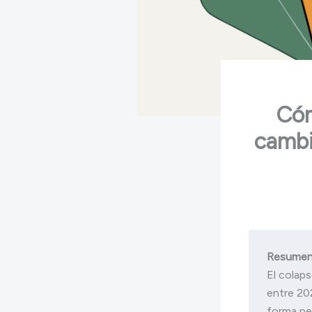
Cóm
cambi
Resumen
El colaps
entre 202
forma pe