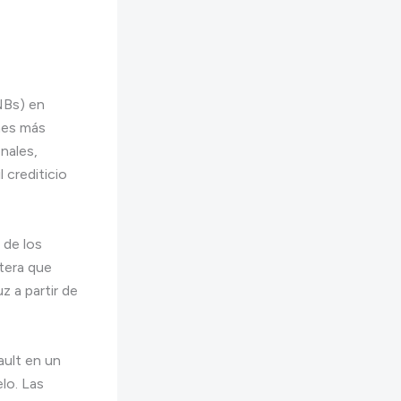
NBs) en
mes más
nales,
 crediticio
 de los
rtera que
z a partir de
ault en un
lo. Las