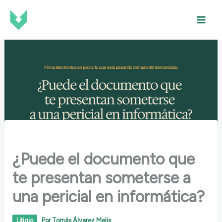
Ir
al
contenido
¿Puede el documento que
te presentan someterse a
una pericial en informática?
Litigio
Por
Tomás Álvarez Melis