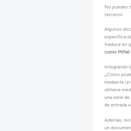
No puedes o
terceros
Algunos docu
específica d
traduce en q
como Mifiel
Integrando l
¿Cómo podemo
mediante u
obtiene medi
una serie de 
de entrada se
Además, reco
un documento 