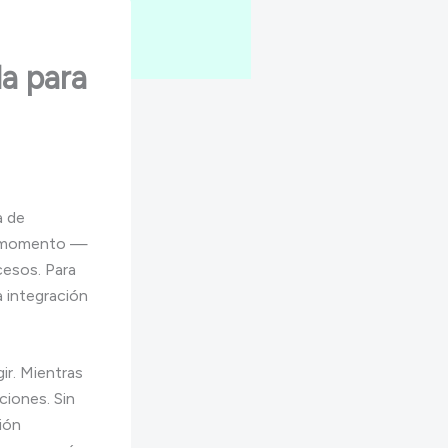
da para
a de
es momento —
cesos. Para
a integración
ir. Mientras
ciones. Sin
ión