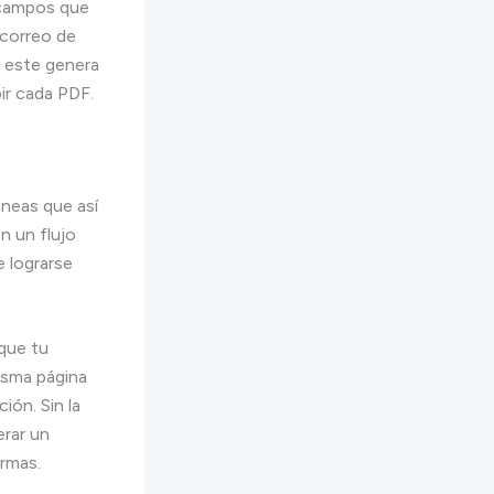
s campos que
 correo de
, este genera
ir cada PDF.
aneas que así
n un flujo
e lograrse
que tu
isma página
ión. Sin la
erar un
irmas.