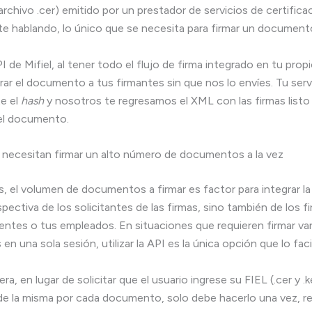
archivo .cer) emitido por un prestador de servicios de certifica
e hablando, lo único que se necesita para firmar un documento
 de Mifiel, al tener todo el flujo de firma integrado en tu propi
ar el documento a tus firmantes sin que nos lo envíes. Tu serv
e el
hash
y nosotros te regresamos el XML con las firmas listo
 el documento.
 necesitan firmar un alto número de documentos a la vez
, el volumen de documentos a firmar es factor para integrar la
pectiva de los solicitantes de las firmas, sino también de los f
entes o tus empleados. En situaciones que requieren firmar va
 una sola sesión, utilizar la API es la única opción que lo facil
a, en lugar de solicitar que el usuario ingrese su FIEL (.cer y .ke
e la misma por cada documento, solo debe hacerlo una vez, rev