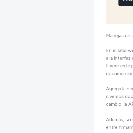
Manejas un 
En el sitio w
a la interfa
Hacer este 
documentos
Agrega la ne
diversos do
cambio, la A
Además, si e
entre firman