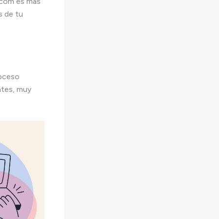
l.com es más
s de tu
roceso
entes, muy