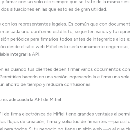
 firmar con un solo clic siempre que se trate de la misma sesi
os situaciones en las que esto es de gran utilidad.
s con los representantes legales. Es común que con document
firmar cada uno conforme esté listo, se junten varios y tu repr
sión periódica para firmarlos todos antes de integrarlos a los 
ión desde el sitio web Mifiel esto sería sumamente engorroso, 
ble integrar la API.
ón es cuando tus clientes deben firmar varios documentos co
Permitirles hacerlo en una sesión ingresando la e.firma una sola
 un ahorro de tiempo y reducirá confusiones.
o es adecuada la API de Mifiel
 de firma electrónica de Mifiel tiene grandes ventajas al permit
los flujos de creación, firma y solicitud de firmantes —parcial
al para todos. Si tu negocio no tiene un sitio web —o el que t