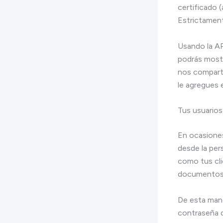
certificado (
Estrictament
Usando la API
podrás mostr
nos compart
le agregues
Tus usuarios
En ocasiones
desde la pers
como tus cli
documentos en
De esta maner
contraseña d