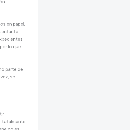
ón.
os en papel,
esentante
expedientes.
por lo que
mo parte de
 vez, se
ir
 o totalmente
iene no es