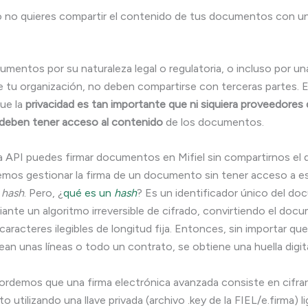
 no quieres compartir el contenido de tus documentos con un
mentos por su naturaleza legal o regulatoria, o incluso por u
e tu organización, no deben compartirse con terceras partes. 
ue la
privacidad es tan importante que ni siquiera proveedores 
 deben tener acceso al contenido
de los documentos.
a API puedes firmar documentos en Mifiel sin compartirnos el
s gestionar la firma de un documento sin tener acceso a est
n
hash
. Pero, ¿
qué es un
hash
? Es un identificador único del d
ante un algoritmo irreversible de cifrado, convirtiendo el doc
caracteres ilegibles de longitud fija. Entonces, sin importar qu
an unas líneas o todo un contrato, se obtiene una huella digital
rdemos que una firma electrónica avanzada consiste en cifrar
utilizando una llave privada (archivo .key de la FIEL/e.firma) l