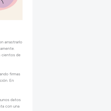
on arrastrarlo
viamente.
 cientos de
uando firmas
ción. En
lgunos datos
nta con una