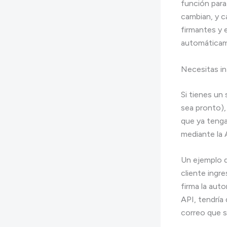
función para
cambian, y c
firmantes y 
automáticame
Necesitas int
Si tienes un
sea pronto),
que ya tenga
mediante la 
Un ejemplo d
cliente ingr
firma la auto
API, tendría 
correo que so