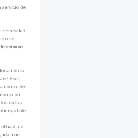
 servicio de
na necesidad
Esto se
de servicio
 documento.
e? Fácil,
ocumento. Se
umento en
e los datos
 irrepetible.
 el hash de
igada a un