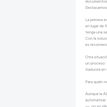
documentos y
Destacamos d
La primera e
en lugar de 
tenga una se
Con la soluc
es recomenda
Otra situaci
un proceso. 
traducirá en
Para quién n
Aunque la API
automatizar 
—, no es ide