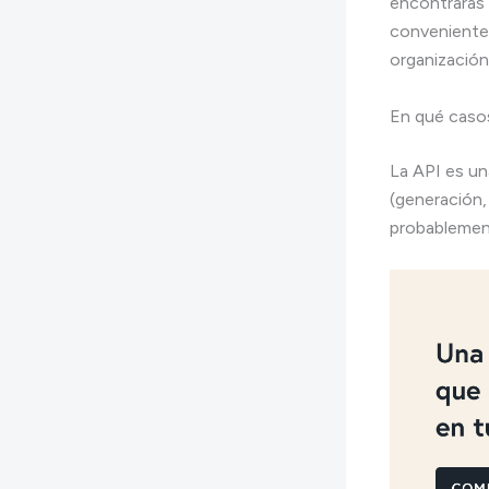
encontrarás 
conveniente,
organización
En qué casos
La API es un
(generación, 
probablement