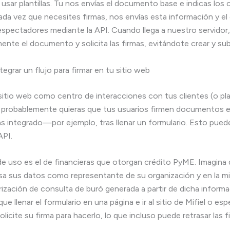
 usar plantillas. Tu nos envías el documento base e indicas lo
ada vez que necesites firmas, nos envías esta información y el
espectadores mediante la API. Cuando llega a nuestro servidor
nte el documento y solicita las firmas, evitándote crear y sub
egrar un flujo para firmar en tu sitio web
 sitio web como centro de interacciones con tus clientes (o pl
 probablemente quieras que tus usuarios firmen documentos e
s integrado—por ejemplo, tras llenar un formulario. Esto pued
API.
e uso es el de financieras que otorgan crédito PyME. Imagina 
esa sus datos como representante de su organización y en la m
rización de consulta de buró generada a partir de dicha informac
que llenar el formulario en una página e ir al sitio de Mifiel o esp
licite su firma para hacerlo, lo que incluso puede retrasar las f