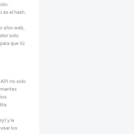
ción.
 es el hash.
o sitio web,
idor solo
 para que tú
 API no solo
irmantes
rios
ita.
y) y la
isar los