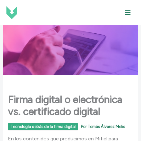
Ir
al
contenido
Firma digital o electrónica
vs. certificado digital
Tecnología detrás de la firma digital
Por
Tomás Álvarez Melis
En los contenidos que producimos en Mifiel para