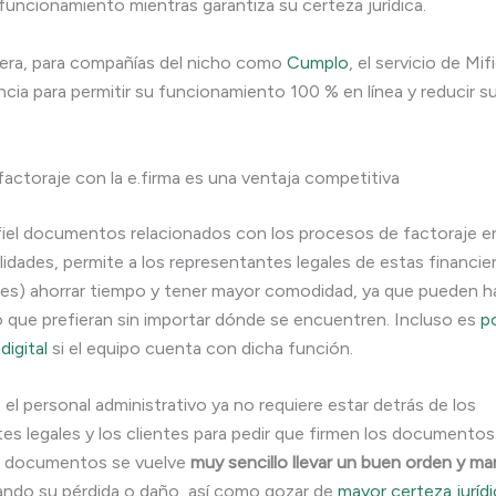
funcionamiento mientras garantiza su certeza jurídica.
era, para compañías del nicho como
Cumplo
, el servicio de Mif
ancia para permitir su funcionamiento 100 % en línea y reducir 
l factoraje con la e.firma es una ventaja competitiva
fiel documentos relacionados con los procesos de factoraje en
idades, permite a los representantes legales de estas financier
tes) ahorrar tiempo y tener mayor comodidad, ya que pueden h
vo que prefieran sin importar dónde se encuentren. Incluso es
po
digital
si el equipo cuenta con dicha función.
 el personal administrativo ya no requiere estar detrás de los
es legales y los clientes para pedir que firmen los documentos
los documentos se vuelve
muy sencillo llevar un buen orden y ma
ando su pérdida o daño, así como gozar de
mayor certeza jurídi