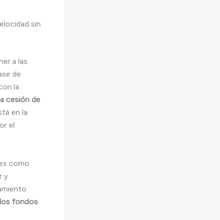
elocidad sin
er a las
ase de
con la
la cesión de
tá en la
r el
ones como
r y
iamiento
r los fondos