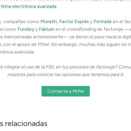
a firma electrónica avanzada
.
e, compañías como
Mizrafin
,
Factor Exprés
y
Fortrade
en el
fac
 así como
Fundary
y
Faktum
en el
crowdfunding
de factoraje —
ras mencionadas anteriormente— ya dieron el paso hacia la digit
 con el apoyo de Mifiel. Sin embargo, muchas más siguen sin 
trónica avanzada.
ía integrar el uso de la FIEL en tus procesos de factoraje? Com
nosotros para conocer las opciones que tenemos para ti.
Contacta a Mifiel
s relacionadas