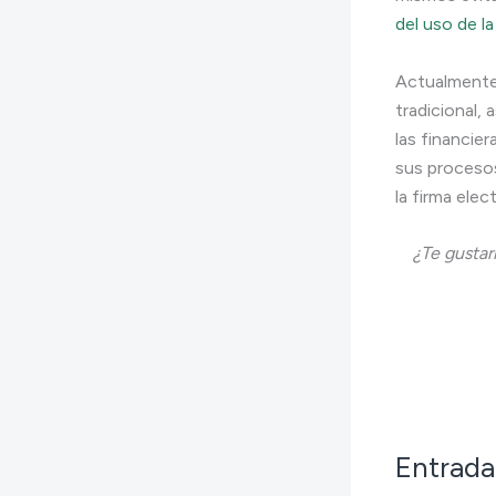
del uso de l
Actualment
tradicional,
las financie
sus procesos
la firma elec
¿Te gustar
Entrada