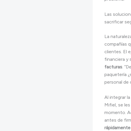
Las solucion
sacrificar se
La naturalez
compañías qu
clientes. El 
financiera y
facturas
. “D
paquetería 
personal de 
Al integrar 
Mifiel, se le
momento. Ade
antes de fir
rápidamente 