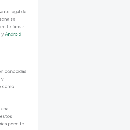
ante legal de
rsona se
ermite firmar
S
y
Android
ién conocidas
 y
ce como
r una
 estos
nica permite