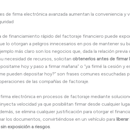
es de firma electrónica avanzada aumentan la conveniencia y v
guridad
a de financiamiento rápido del factoraje financiero puede expon
e lo otorgan a peligros innecesarios en pos de mantener su b
ejemplo más claro son los negocios que, dada la relación previa 
 su necesidad de recursos, solicitan
obtenerlos antes de firmar 
epositame hoy y paso a firmar mañana” o “ya firmé la cesión y es
¿me pueden depositar hoy?” son frases comunes escuchadas po
operaciones de las compañías de factoraje.
la firma electrónica en procesos de factoraje mediante soluci
s inyecta velocidad ya que posibilitan firmar desde cualquier luga
más, se elimina cualquier justificación para otorgar el financ
mar los documentos, convirtiéndose en un vehículo para
libera
sin exposición a riesgos
.