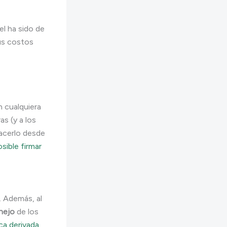
iel ha sido de
sus costos
 cualquiera
as (y a los
acerlo desde
sible firmar
. Además, al
nejo
de los
ca derivada