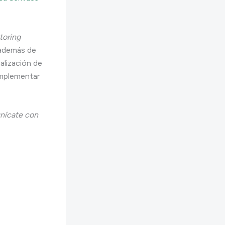
toring
además de
alización de
implementar
unícate con