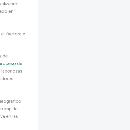
tilizando
cado en
 el factoraje
s de
proceso de
laboriosas,
redores
 geográfico
so impide
va en las