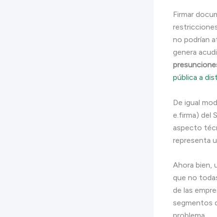
Firmar docum
restriccione
no podrían a
genera acudi
presunciones
pública a dis
De igual mod
e.firma) del
aspecto técn
representa un
Ahora bien, 
que no todas
de las empr
segmentos d
problema.