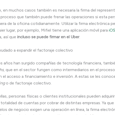
o, en muchos casos también es necesaria la firma del represent
a, proceso que también puede frenar las operaciones si esta pe
ra de la oficina cotidianamente. Utilizar la firma electrónica p
er lugar, por ejemplo, Mifiel tiene una aplicación móvil para
iO
ta, así que
incluso se puede firmar en el Uber
.
yudado a expandir el factoraje colectivo
os años han surgido compañías de tecnología financiera, tamb
hs
, que en el sector fungen como intermediarios en el proceso
 el acceso a financiamiento e inversión. A estas se les cono
ing
o de factoraje colectivo.
llas, personas físicas o clientes institucionales pueden adquiri
a totalidad de cuentas por cobrar de distintas empresas. Ya que
os de negocio exigen una operación en línea, la firma electró