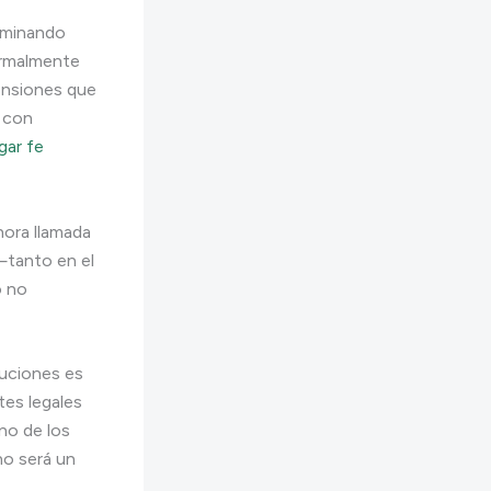
iminando
normalmente
tensiones que
a con
gar fe
hora llamada
tanto en el
o no
luciones es
tes legales
no de los
no será un