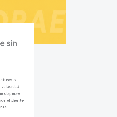
e sin
acturas o
a velocidad
ue disperse
ue el cliente
nta.