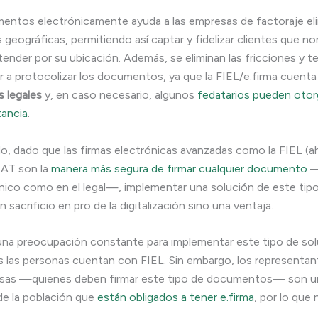
entos electrónicamente ayuda a las empresas de factoraje el
s geográficas, permitiendo así captar y fidelizar clientes que 
tender por su ubicación. Además, se eliminan las fricciones y 
r a protocolizar los documentos, ya que la FIEL/e.firma cuent
 legales
y, en caso necesario, algunos
fedatarios pueden otor
tancia
.
o, dado que las firmas electrónicas avanzadas como la FIEL (a
 SAT son la
manera más segura de firmar cualquier documento
—
ico como en el legal—, implementar una solución de este tip
 sacrificio en pro de la digitalización sino una ventaja.
una preocupación constante para implementar este tipo de so
 las personas cuentan con FIEL. Sin embargo, los representan
esas —quienes deben firmar este tipo de documentos— son u
e la población que
están obligados a tener e.firma
, por lo que 